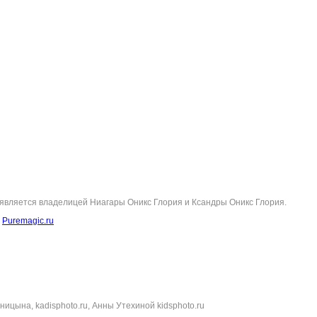
 является владелицей Ниагары Оникс Глория и Ксандры Оникс Глория.
т
Puremagic.ru
ицына, kadisphoto.ru, Анны Утехиной kidsphoto.ru